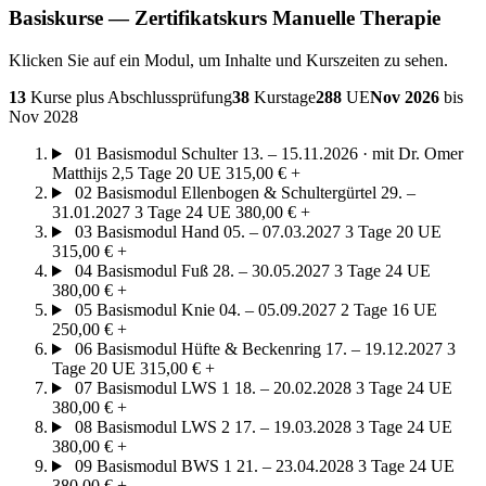
Basiskurse — Zertifikatskurs Manuelle Therapie
Klicken Sie auf ein Modul, um Inhalte und Kurszeiten zu sehen.
13
Kurse plus Abschlussprüfung
38
Kurstage
288
UE
Nov 2026
bis
Nov 2028
01
Basismodul Schulter
13. – 15.11.2026 · mit Dr. Omer
Matthijs
2,5 Tage
20 UE
315,00 €
+
02
Basismodul Ellenbogen & Schultergürtel
29. –
31.01.2027
3 Tage
24 UE
380,00 €
+
03
Basismodul Hand
05. – 07.03.2027
3 Tage
20 UE
315,00 €
+
04
Basismodul Fuß
28. – 30.05.2027
3 Tage
24 UE
380,00 €
+
05
Basismodul Knie
04. – 05.09.2027
2 Tage
16 UE
250,00 €
+
06
Basismodul Hüfte & Beckenring
17. – 19.12.2027
3
Tage
20 UE
315,00 €
+
07
Basismodul LWS 1
18. – 20.02.2028
3 Tage
24 UE
380,00 €
+
08
Basismodul LWS 2
17. – 19.03.2028
3 Tage
24 UE
380,00 €
+
09
Basismodul BWS 1
21. – 23.04.2028
3 Tage
24 UE
380,00 €
+