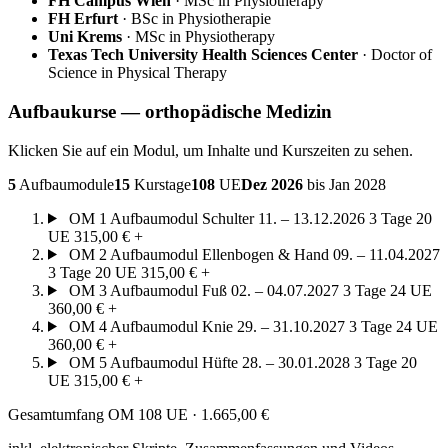
FH Campus Wien
· MSc in Physiotherapy
FH Erfurt
· BSc in Physiotherapie
Uni Krems
· MSc in Physiotherapy
Texas Tech University Health Sciences Center
· Doctor of
Science in Physical Therapy
Aufbaukurse — orthopädische Medizin
Klicken Sie auf ein Modul, um Inhalte und Kurszeiten zu sehen.
5
Aufbaumodule
15
Kurstage
108
UE
Dez 2026
bis Jan 2028
OM 1
Aufbaumodul Schulter
11. – 13.12.2026
3 Tage
20
UE
315,00 €
+
OM 2
Aufbaumodul Ellenbogen & Hand
09. – 11.04.2027
3 Tage
20 UE
315,00 €
+
OM 3
Aufbaumodul Fuß
02. – 04.07.2027
3 Tage
24 UE
360,00 €
+
OM 4
Aufbaumodul Knie
29. – 31.10.2027
3 Tage
24 UE
360,00 €
+
OM 5
Aufbaumodul Hüfte
28. – 30.01.2028
3 Tage
20
UE
315,00 €
+
Gesamtumfang OM
108 UE · 1.665,00 €