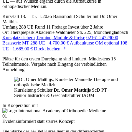
UE
— auf Wunsch ergänzt durch die Aufbaukurse in
orthopädischer Medizin.
Kursstart
13. – 15.11.2026
Basismodul Schulter mit Dr. Omer
Matthijs
Umfang
288 UE
Rund 11 Freitage Invest über 2 Jahre
Ort
Therapiepark Akademie
Waldnieler Str. 225, Mönchengladbach
Kursplatz sichern
Termine, Module & Preise
02161 24729000
Basisserie MT
288 UE · 4.700,00 €
Aufbaukurse OM optional
108
UE · 1.665,00 €
Direkt buchen
Plätze für den ersten Durchgang sind limitiert. Mindestens 15
Teilnehmende. Vergabe nach Eingang der verbindlichen
Anmeldung.
Kursleitung Schulter
Dr. Omer Matthijs
ScD PT ·
Senior Instructor & Geschäftsführer IAOM
In Kooperation mit
01
Evidenzinformiert statt starres Konzept
Die Stärke der IAOM Kurse liegt in der differenzierten