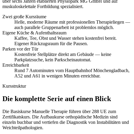
über sechs Jahren etablierten Physiopark MG GmbH und auf
muskuloskelettale Fortbildung spezialisiert.
Zwei große Kursräume
Helle, moderne Räume mit professionellen Therapieliegen —
auch parallele Gruppenarbeit ist problemlos möglich.
Eigene Küche & Aufenthaltsraum
Kaffee, Tee, Obst und Wasser stehen kostenfrei bereit.
Eigener Rückzugsraum für die Pausen.
Parken vor der Tür
Kostenfreie Stellplätze direkt am Gebäude — keine
Parkplatzsuche, kein Parkscheinautomat.
Erreichbarkeit
Rund 7 Autominuten vom Hauptbahnhof Mönchengladbach,
A52 und A61 in wenigen Minuten erreichbar.
Kursstruktur
Die komplette Serie auf einen Blick
Die Basiskurse Manuelle Therapie führen über 288 UE zum
Zertifikatskurs. Die Aufbaukurse orthopädische Medizin sind
einzeln buchbar und vertiefen die Diagnostik von Instabilitäten und
Weichteilpathologien.